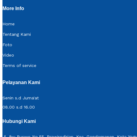
More Info
Home
Tentang Kami
Foto
Video
Terms of service
Pelayanan Kami
Senin s.d Juma'at
08.00 s.d 16.00
Hubungi Kami
Jl. Ibu Ruswo No.55, Prawirodirjan, Kec. Gondomanan, Kota Yogy