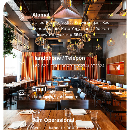
Alamat
Jl. Ibu Ruswo No.55, Prawirodirjan, Kec.
Gondomanan, Kota Yogyakarta, Daerah
Istimewa Yogyakarta 55131
Handphone / Telepon
+62 822-2342-0909 / (0274) 372324
Email
dutaduper@yahoo.com
Jam Operasional
Senin - Jumaat : 08.00 - 16.00